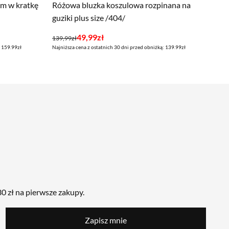
em w kratkę
Różowa bluzka koszulowa rozpinana na
guziki plus size /404/
Pierwotna
Aktualna
49,99
zł
139,99
zł
: 159.99zł
Najniższa cena z ostatnich 30 dni przed obniżką: 139.99zł
cena
cena
wynosiła:
wynosi:
139,99zł.
49,99zł.
0 zł na pierwsze zakupy.