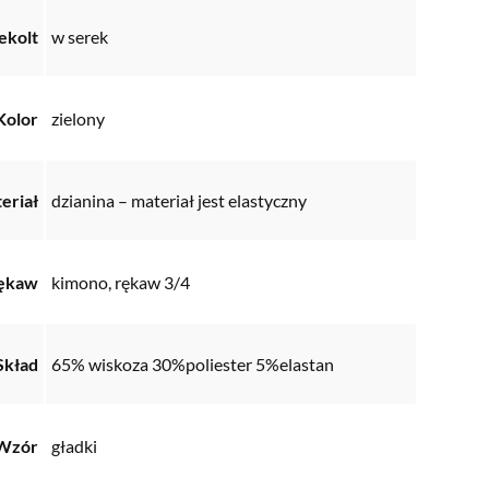
ekolt
w serek
Kolor
zielony
eriał
dzianina – materiał jest elastyczny
ękaw
kimono, rękaw 3/4
Skład
65% wiskoza 30%poliester 5%elastan
Wzór
gładki