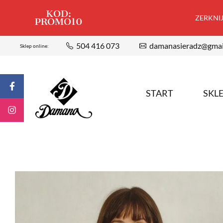
KOD:
ZERKNIJ,
PROMO10
504 416 073
damanasieradz@gmai
Sklep online:
START
SKL