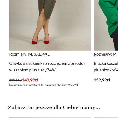
Rozmiary:
M, 3XL, 4XL
Rozmiary:
M
Oliwkowa sukienka z rozcięciem z przodu i
Bluzka koszu
wiązaniem plus size /748/
plus size /66
Pierwotna
Aktualna
149,99
zł
159,99
zł
299,99
zł
Najniższa cena z ostatnich 30 dni przed obniżką: 299.99zł
cena
cena
wynosiła:
wynosi:
299,99zł.
149,99zł.
Zobacz, co jeszcze dla Ciebie mamy...