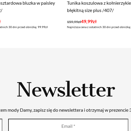
sztardowa bluzka w paisley
Tunika koszulowa z kołnierzyki
2/
błękitną size plus /407/
Pierwotna
Aktualna
ł
49,99
zł
159,99
zł
atnich 30 dni przed obniżką: 99.99zł
Najniższa cena z ostatnich 30 dni przed obniżką
cena
cena
wynosiła:
wynosi:
159,99zł.
49,99zł.
Newsletter
tem mody Damy, zapisz się do newslettera i otrzymaj w prezencie 3