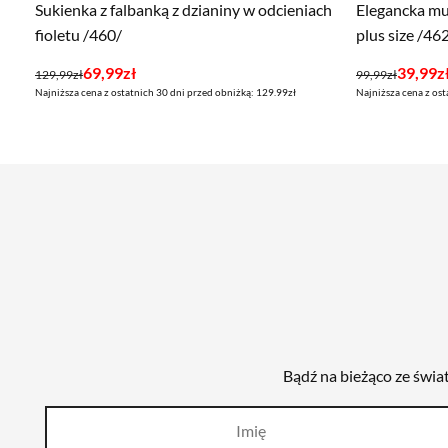
Sukienka z falbanką z dzianiny w odcieniach
Elegancka mu
fioletu /460/
plus size /46
Pierwotna
Aktualna
Pierwotna
Aktualna
69,99
zł
39,99
z
129,99
zł
99,99
zł
Najniższa cena z ostatnich 30 dni przed obniżką: 129.99zł
Najniższa cena z ost
cena
cena
cena
cena
wynosiła:
wynosi:
wynosiła:
wynosi:
129,99zł.
69,99zł.
99,99zł.
39,99zł.
Bądź na bieżąco ze świa