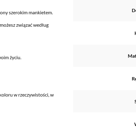
D
zony szerokim mankietem.
i możesz związać według
Mat
oim życiu.
R
koloru w rzeczywistości, w