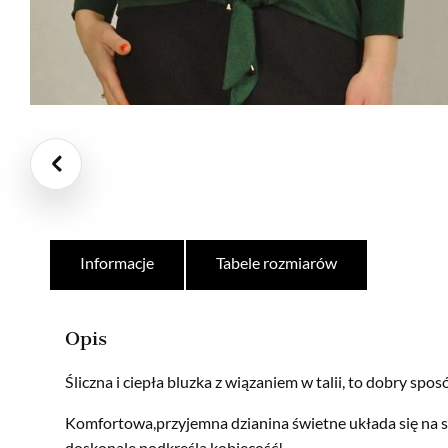
Informacje
Tabele rozmiarów
Opis
Śliczna i ciepła bluzka z wiązaniem w talii, to dobry spos
Komfortowa,przyjemna dzianina świetne układa się na s
doskonale podkreśla kobiecość!