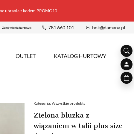
ione ubrania z kodem PROMO10
781 660 101
bok@damana.pl
Zamówienia hurtowe:
OUTLET
KATALOG HURTOWY
Kategoria:
Wszystkie produkty
Zielona bluzka z
wiązaniem w talii plus size