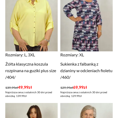
Rozmiary:
L, 3XL
Rozmiary:
XL
Żółta klasyczna koszula
Sukienka z falbanką z
rozpinana na guziki plus size
dzianiny w odcieniach fioletu
/404/
/460/
Pierwotna
Aktualna
Pierwotna
Aktualna
49,99
zł
69,99
zł
139,99
zł
129,99
zł
Najniższa cena z ostatnich 30 dni przed
Najniższa cena z ostatnich 30 dni przed
cena
cena
cena
cena
obniżką: 139.99zł
obniżką: 129.99zł
wynosiła:
wynosi:
wynosiła:
wynosi:
139,99zł.
49,99zł.
129,99zł.
69,99zł.