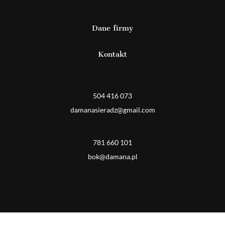
Dane firmy
Kontakt
Detal
504 416 073
damanasieradz@gmail.com
Hurt
781 660 101
bok@damana.pl