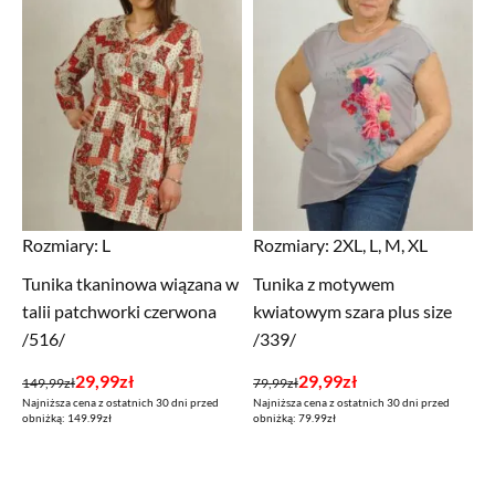
Rozmiary:
L
Rozmiary:
2XL, L, M, XL
Tunika tkaninowa wiązana w
Tunika z motywem
talii patchworki czerwona
kwiatowym szara plus size
/516/
/339/
Pierwotna
Aktualna
Pierwotna
Aktualna
29,99
zł
29,99
zł
149,99
zł
79,99
zł
Najniższa cena z ostatnich 30 dni przed
Najniższa cena z ostatnich 30 dni przed
cena
cena
cena
cena
obniżką: 149.99zł
obniżką: 79.99zł
wynosiła:
wynosi:
wynosiła:
wynosi:
149,99zł.
29,99zł.
79,99zł.
29,99zł.