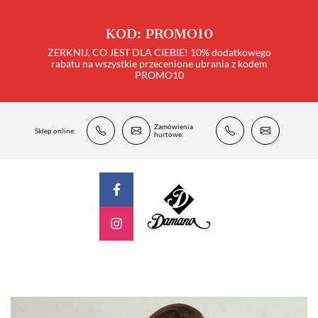
KOD: PROMO10
ZERKNIJ, CO JEST DLA CIEBIE! 10% dodatkowego
rabatu na wszystkie przecenione ubrania z kodem
PROMO10
Zamówienia
Sklep online:
hurtowe: