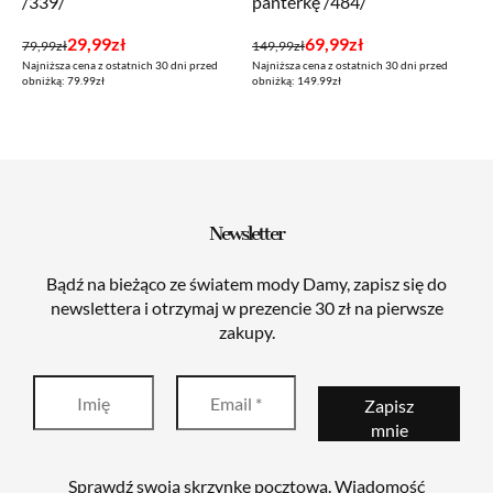
/339/
panterkę /484/
Pierwotna
Aktualna
Pierwotna
Aktualna
29,99
zł
69,99
zł
79,99
zł
149,99
zł
Najniższa cena z ostatnich 30 dni przed
Najniższa cena z ostatnich 30 dni przed
cena
cena
cena
cena
obniżką: 79.99zł
obniżką: 149.99zł
wynosiła:
wynosi:
wynosiła:
wynosi:
79,99zł.
29,99zł.
149,99zł.
69,99zł.
Newsletter
Bądź na bieżąco ze światem mody Damy, zapisz się do
newslettera i otrzymaj w prezencie 30 zł na pierwsze
zakupy.
Sprawdź swoją skrzynkę pocztową. Wiadomość