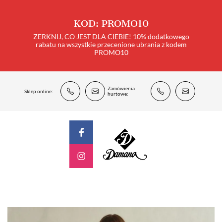
KOD: PROMO10
ZERKNIJ, CO JEST DLA CIEBIE! 10% dodatkowego
rabatu na wszystkie przecenione ubrania z kodem
PROMO10
Zamówienia
Sklep online:
hurtowe: