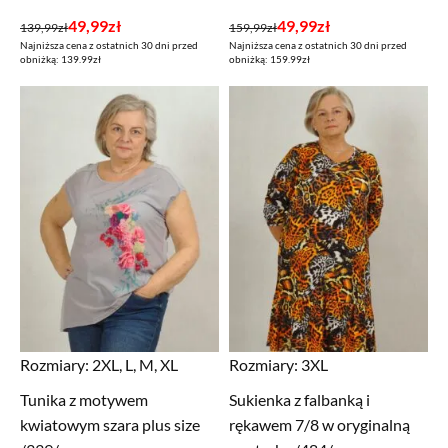
Pierwotna
Aktualna
Pierwotna
Aktualna
49,99
zł
49,99
zł
139,99
zł
159,99
zł
Najniższa cena z ostatnich 30 dni przed
Najniższa cena z ostatnich 30 dni przed
cena
cena
cena
cena
obniżką: 139.99zł
obniżką: 159.99zł
wynosiła:
wynosi:
wynosiła:
wynosi:
139,99zł.
49,99zł.
159,99zł.
49,99zł.
Rozmiary:
2XL, L, M, XL
Rozmiary:
3XL
Tunika z motywem
Sukienka z falbanką i
kwiatowym szara plus size
rękawem 7/8 w oryginalną