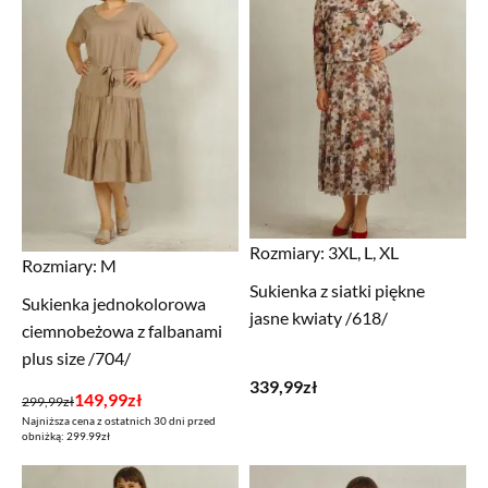
Rozmiary:
3XL, L, XL
Rozmiary:
M
Sukienka z siatki piękne
Sukienka jednokolorowa
jasne kwiaty /618/
ciemnobeżowa z falbanami
plus size /704/
339,99
zł
Pierwotna
Aktualna
149,99
zł
299,99
zł
Najniższa cena z ostatnich 30 dni przed
cena
cena
obniżką: 299.99zł
wynosiła:
wynosi:
299,99zł.
149,99zł.