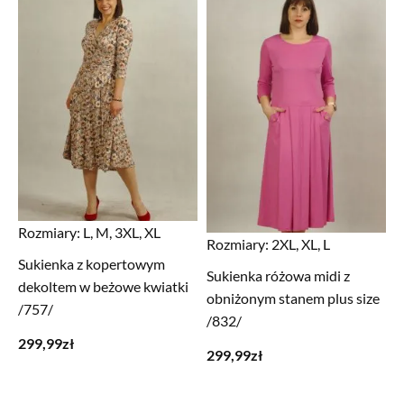
Rozmiary:
L, M, 3XL, XL
Rozmiary:
2XL, XL, L
Sukienka z kopertowym
Sukienka różowa midi z
dekoltem w beżowe kwiatki
obniżonym stanem plus size
/757/
/832/
299,99
zł
299,99
zł