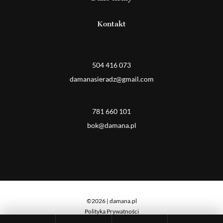
Kontakt
Detal
504 416 073
damanasieradz@gmail.com
Hurt
781 660 101
bok@damana.pl
©2026 | damana.pl
Polityka Prywatności