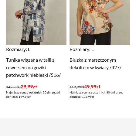
Rozmiary:
L
Rozmiary:
L
Tunika wiązana w talii z
Bluzka z marszczonym
rewersem na guziki
dekoltem w kwiaty /427/
patchwork niebieski /516/
Pierwotna
Aktualna
Pierwotna
Aktualna
29,99
zł
49,99
zł
149,99
zł
119,99
zł
Najniższa cena z ostatnich 30 dni przed
Najniższa cena z ostatnich 30 dni przed
cena
cena
cena
cena
obniżką: 149.99zł
obniżką: 119.99zł
wynosiła:
wynosi:
wynosiła:
wynosi:
149,99zł.
29,99zł.
119,99zł.
49,99zł.