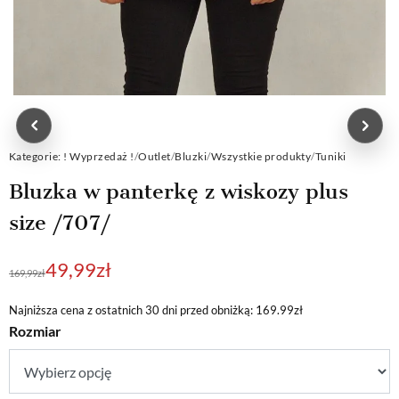
Kategorie:
! Wyprzedaż !
/
Outlet
/
Bluzki
/
Wszystkie produkty
/
Tuniki
Bluzka w panterkę z wiskozy plus
size /707/
Pierwotna
Aktualna
49,99
zł
169,99
zł
cena
cena
wynosiła:
wynosi:
Najniższa cena z ostatnich 30 dni przed obniżką: 169.99zł
Rozmiar
169,99zł.
49,99zł.