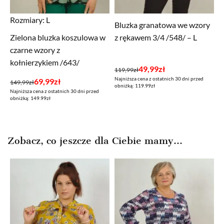
Rozmiary:
L
Bluzka granatowa we wzory
Zielona bluzka koszulowa w
z rękawem 3/4 /548/ – L
czarne wzory z
kołnierzykiem /643/
Pierwotna
Aktualna
49,99
zł
119,99
zł
Najniższa cena z ostatnich 30 dni przed
Pierwotna
Aktualna
cena
cena
69,99
zł
149,99
zł
obniżką: 119.99zł
Najniższa cena z ostatnich 30 dni przed
cena
cena
wynosiła:
wynosi:
obniżką: 149.99zł
wynosiła:
wynosi:
119,99zł.
49,99zł.
149,99zł.
69,99zł.
Zobacz, co jeszcze dla Ciebie mamy...