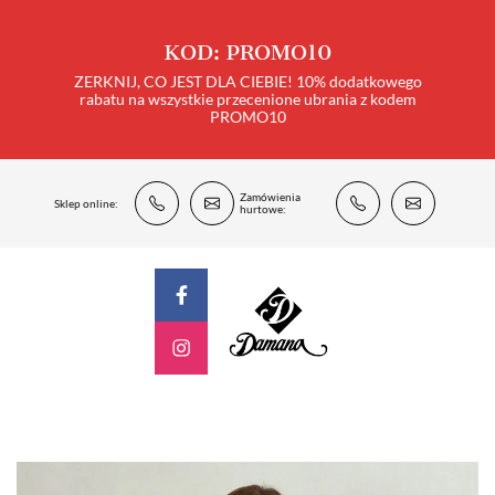
KOD: PROMO10
ZERKNIJ, CO JEST DLA CIEBIE! 10% dodatkowego
rabatu na wszystkie przecenione ubrania z kodem
PROMO10
Zamówienia
Sklep online:
hurtowe: