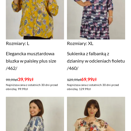
Rozmiary:
L
Rozmiary:
XL
Elegancka musztardowa
Sukienka z falbanką z
bluzka w paisley plus size
dzianiny w odcieniach fioletu
/462/
/460/
Pierwotna
Aktualna
Pierwotna
Aktualna
39,99
zł
69,99
zł
99,99
zł
129,99
zł
Najniższa cena z ostatnich 30 dni przed
Najniższa cena z ostatnich 30 dni przed
cena
cena
cena
cena
obniżką: 99.99zł
obniżką: 129.99zł
wynosiła:
wynosi:
wynosiła:
wynosi:
99,99zł.
39,99zł.
129,99zł.
69,99zł.