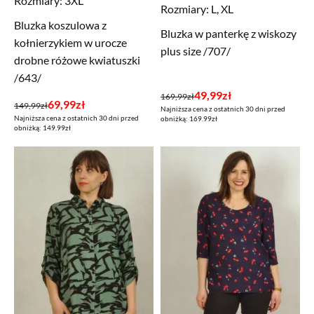
Rozmiary:
3XL
Rozmiary:
L, XL
Bluzka koszulowa z
Bluzka w panterkę z wiskozy
kołnierzykiem w urocze
plus size /707/
drobne różowe kwiatuszki
/643/
Pierwotna
Aktualna
49,99
zł
169,99
zł
Pierwotna
Aktualna
69,99
zł
149,99
zł
Najniższa cena z ostatnich 30 dni przed
cena
cena
Najniższa cena z ostatnich 30 dni przed
cena
cena
obniżką: 169.99zł
wynosiła:
wynosi:
obniżką: 149.99zł
wynosiła:
wynosi:
169,99zł.
49,99zł.
149,99zł.
69,99zł.