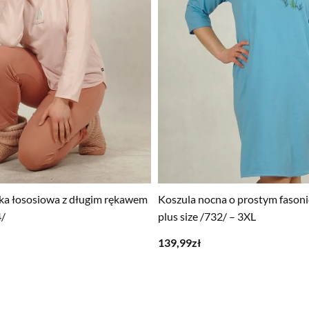
a łososiowa z długim rękawem
Koszula nocna o prostym fasoni
4/
plus size /732/ – 3XL
139,99
zł