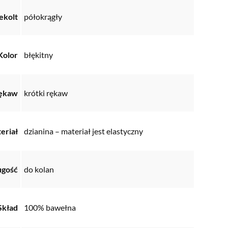
ekolt
półokrągły
Kolor
błękitny
ękaw
krótki rękaw
eriał
dzianina – materiał jest elastyczny
ugość
do kolan
Skład
100% bawełna