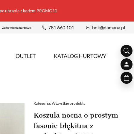
ione ubrania z kodem PROMO10
781 660 101
bok@damana.pl
Zamówienia hurtowe:
OUTLET
KATALOG HURTOWY
Kategoria:
Wszystkie produkty
Koszula nocna o prostym
fasonie błękitna z