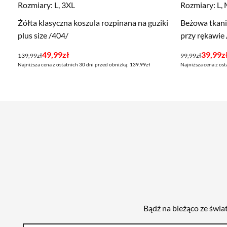
Rozmiary:
L, 3XL
Rozmiary:
L,
Żółta klasyczna koszula rozpinana na guziki
Beżowa tkani
plus size /404/
przy rękawie
Pierwotna
Aktualna
Pierwotna
Aktualna
49,99
zł
39,99
z
139,99
zł
99,99
zł
Najniższa cena z ostatnich 30 dni przed obniżką: 139.99zł
Najniższa cena z ost
cena
cena
cena
cena
wynosiła:
wynosi:
wynosiła:
wynosi:
139,99zł.
49,99zł.
99,99zł.
39,99zł.
Bądź na bieżąco ze świa