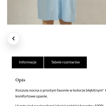
Informacje
Tabele rozmiarów
Opis
Koszula nocna o prostym fasonie w kolorze błękitnym* 
komfortowe spanie.
Uszyta jest z najwyższej jakości polskiej bawełny 100%.