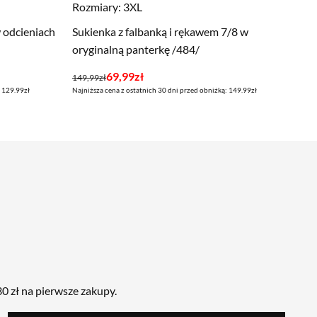
Rozmiary:
3XL
w odcieniach
Sukienka z falbanką i rękawem 7/8 w
oryginalną panterkę /484/
Pierwotna
Aktualna
69,99
zł
149,99
zł
: 129.99zł
Najniższa cena z ostatnich 30 dni przed obniżką: 149.99zł
cena
cena
wynosiła:
wynosi:
149,99zł.
69,99zł.
0 zł na pierwsze zakupy.