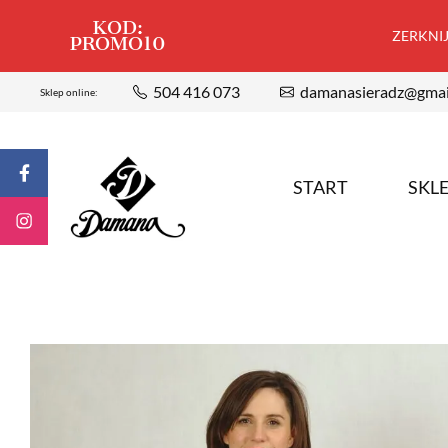
KOD:
ZERKNIJ,
PROMO10
504 416 073
damanasieradz@gmai
Sklep online:
START
SKL