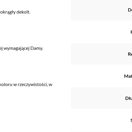
D
okrągły dekolt.
iej wymagającej Damy.
R
Mat
koloru w rzeczywistości, w
Dł