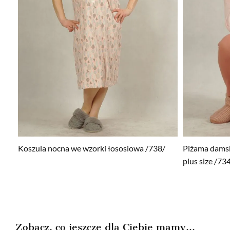
Koszula nocna we wzorki łososiowa /738/
Piżama damsk
plus size /73
Zobacz, co jeszcze dla Ciebie mamy...