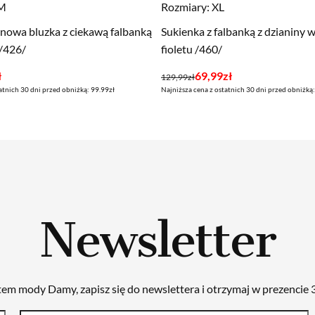
 M
Rozmiary:
XL
nowa bluzka z ciekawą falbanką
Sukienka z falbanką z dzianiny 
 /426/
fioletu /460/
Pierwotna
Aktualna
ł
69,99
zł
129,99
zł
atnich 30 dni przed obniżką: 99.99zł
Najniższa cena z ostatnich 30 dni przed obniżką
cena
cena
wynosiła:
wynosi:
129,99zł.
69,99zł.
Newsletter
tem mody Damy, zapisz się do newslettera i otrzymaj w prezencie 3