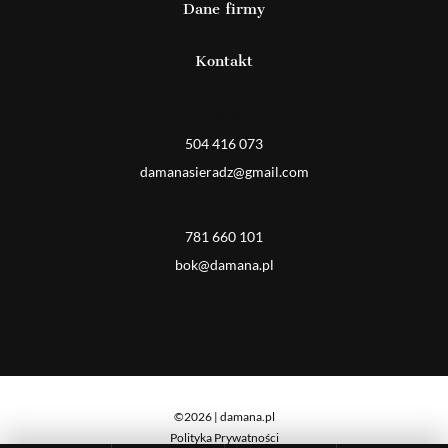
Dane firmy
Kontakt
Detal
504 416 073
damanasieradz@gmail.com
Hurt
781 660 101
bok@damana.pl
©2026 | damana.pl
Polityka Prywatności