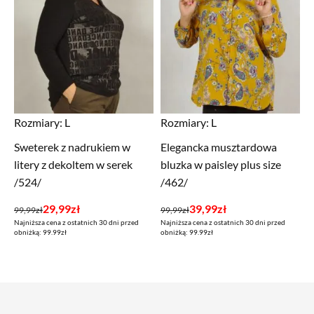
Rozmiary:
L
Rozmiary:
L
Sweterek z nadrukiem w
Elegancka musztardowa
litery z dekoltem w serek
bluzka w paisley plus size
/524/
/462/
Pierwotna
Aktualna
Pierwotna
Aktualna
29,99
zł
39,99
zł
99,99
zł
99,99
zł
Najniższa cena z ostatnich 30 dni przed
Najniższa cena z ostatnich 30 dni przed
cena
cena
cena
cena
obniżką: 99.99zł
obniżką: 99.99zł
wynosiła:
wynosi:
wynosiła:
wynosi:
99,99zł.
29,99zł.
99,99zł.
39,99zł.