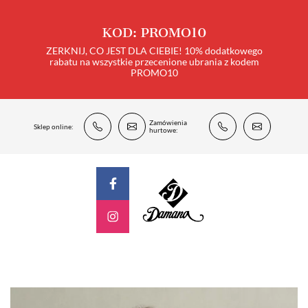
KOD: PROMO10
ZERKNIJ, CO JEST DLA CIEBIE! 10% dodatkowego
rabatu na wszystkie przecenione ubrania z kodem
PROMO10
Zamówienia
Sklep online:
hurtowe: