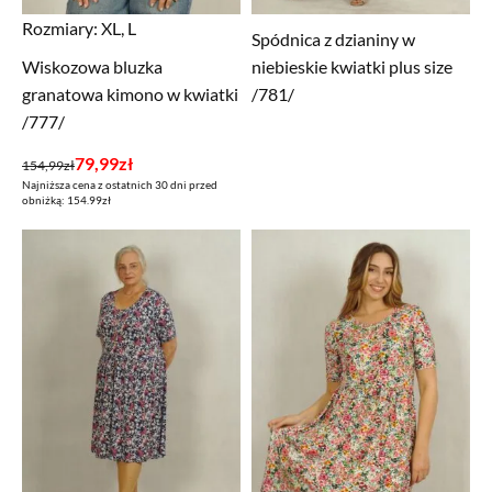
Rozmiary:
XL, L
Spódnica z dzianiny w
Wiskozowa bluzka
niebieskie kwiatki plus size
granatowa kimono w kwiatki
/781/
/777/
Pierwotna
Aktualna
79,99
zł
154,99
zł
Najniższa cena z ostatnich 30 dni przed
cena
cena
obniżką: 154.99zł
wynosiła:
wynosi:
154,99zł.
79,99zł.