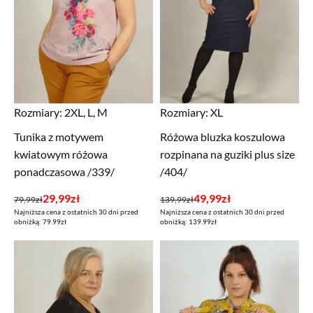
Rozmiary:
2XL, L, M
Rozmiary:
XL
Tunika z motywem
Różowa bluzka koszulowa
kwiatowym różowa
rozpinana na guziki plus size
ponadczasowa /339/
/404/
Pierwotna
Aktualna
Pierwotna
Aktualna
29,99
zł
49,99
zł
79,99
zł
139,99
zł
Najniższa cena z ostatnich 30 dni przed
Najniższa cena z ostatnich 30 dni przed
cena
cena
cena
cena
obniżką: 79.99zł
obniżką: 139.99zł
wynosiła:
wynosi:
wynosiła:
wynosi:
79,99zł.
29,99zł.
139,99zł.
49,99zł.