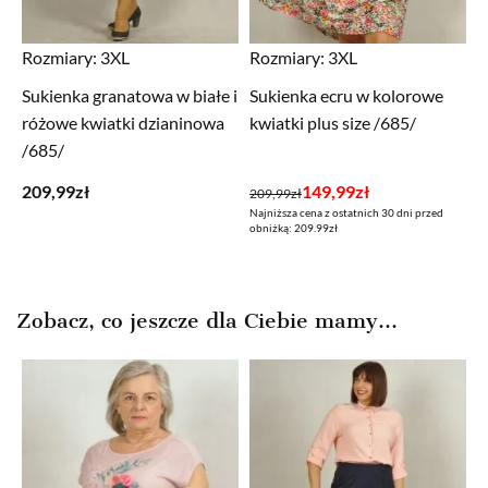
Rozmiary:
3XL
Rozmiary:
3XL
Sukienka granatowa w białe i
Sukienka ecru w kolorowe
różowe kwiatki dzianinowa
kwiatki plus size /685/
/685/
Pierwotna
Aktualna
209,99
zł
149,99
zł
209,99
zł
Najniższa cena z ostatnich 30 dni przed
cena
cena
obniżką: 209.99zł
wynosiła:
wynosi:
209,99zł.
149,99zł.
Zobacz, co jeszcze dla Ciebie mamy...