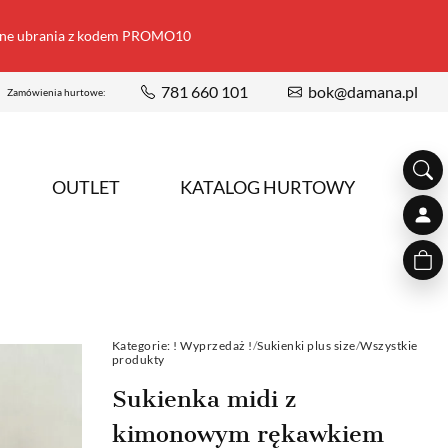
ione ubrania z kodem PROMO10
781 660 101
bok@damana.pl
Zamówienia hurtowe:
OUTLET
KATALOG HURTOWY
Kategorie:
! Wyprzedaż !
/
Sukienki plus size
/
Wszystkie
produkty
Sukienka midi z
kimonowym rękawkiem