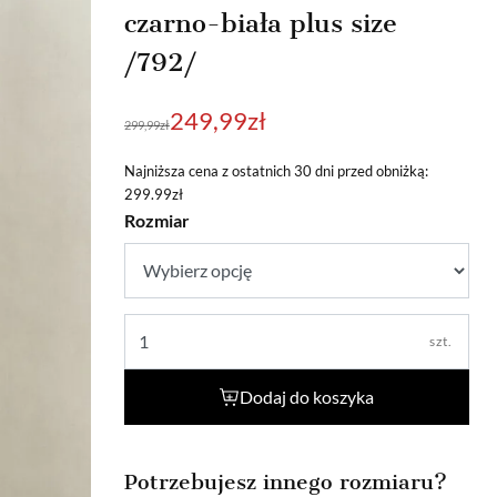
czarno-biała plus size
/792/
Pierwotna
Aktualna
249,99
zł
299,99
zł
cena
cena
wynosiła:
wynosi:
Najniższa cena z ostatnich 30 dni przed obniżką:
299.99zł
299,99zł.
249,99zł.
Rozmiar
szt.
Dodaj do koszyka
Potrzebujesz innego rozmiaru?