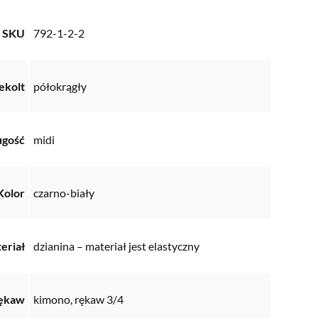
SKU
792-1-2-2
ekolt
półokrągły
ugość
midi
Kolor
czarno-biały
eriał
dzianina – materiał jest elastyczny
ękaw
kimono, rękaw 3/4