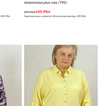
dzianinowa plus size /792/
Pierwotna
Aktualna
149,99
zł
299,99
zł
: 299.99zł
Najniższa cena z ostatnich 30 dni przed obniżką: 299.99zł
cena
cena
wynosiła:
wynosi:
299,99zł.
149,99zł.