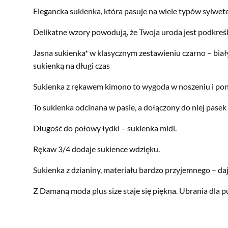
Elegancka sukienka, która pasuje na wiele typów sylwet
Delikatne wzory powodują, że Twoja uroda jest podkreś
Jasna sukienka* w klasycznym zestawieniu czarno – biały
sukienką na długi czas
Sukienka z rękawem kimono to wygoda w noszeniu i po
To sukienka odcinana w pasie, a dołączony do niej pasek
Długość do połowy łydki – sukienka midi.
Rękaw 3/4 dodaje sukience wdzięku.
Sukienka z dzianiny, materiału bardzo przyjemnego – da
Z Damaną moda plus size staje się piękna. Ubrania dla pu