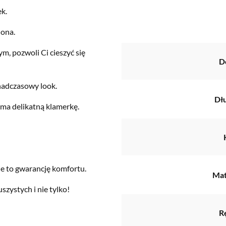
ek.
lona.
m, pozwoli Ci cieszyć się
D
nadczasowy look.
Dł
 ma delikatną klamerkę.
je to gwarancję komfortu.
Mat
szystych i nie tylko!
R