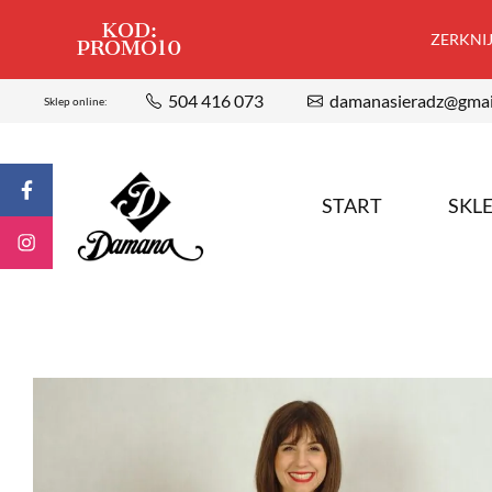
KOD:
ZERKNIJ,
PROMO10
504 416 073
damanasieradz@gmai
Sklep online:
START
SKL