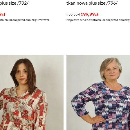
plus size /792/
tkaninowa plus size /796/
Pierwotna
Aktualna
9
zł
199,99
zł
299,99
zł
atnich 30 dni przed obniżką: 299.99zł
Najniższa cena z ostatnich 30 dni przed obniżką
cena
cena
wynosiła:
wynosi:
299,99zł.
199,99zł.