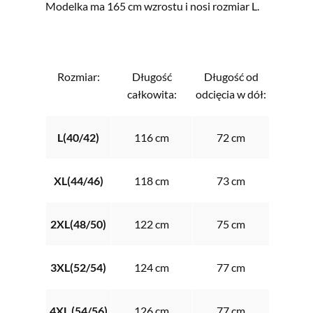
Modelka ma 165 cm wzrostu i nosi rozmiar L.
Rozmiar:
Długość
Długość od
całkowita:
odcięcia w dół:
L(40/42)
116 cm
72 cm
XL(44/46)
118 cm
73 cm
2XL(48/50)
122 cm
75 cm
3XL(52/54)
124 cm
77 cm
4XL (54/56)
126 cm
77 cm