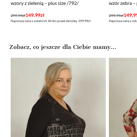
wzory z zielenią – plus size /792/
wzór zebra – 
Pierwotna
Aktualna
Pierwotna
Aktualna
149,99
zł
149,9
299,99
zł
299,99
zł
Najniższa cena z ostatnich 30 dni przed obniżką: 299.99zł
Najniższa cena z ost
cena
cena
cena
cena
wynosiła:
wynosi:
wynosiła:
wynosi:
299,99zł.
149,99zł.
299,99zł.
149,99zł.
Zobacz, co jeszcze dla Ciebie mamy...