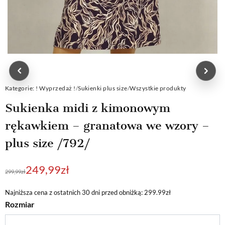
Kategorie:
! Wyprzedaż !
/
Sukienki plus size
/
Wszystkie produkty
Sukienka midi z kimonowym
rękawkiem – granatowa we wzory –
plus size /792/
Pierwotna
Aktualna
249,99
zł
299,99
zł
cena
cena
wynosiła:
wynosi:
Najniższa cena z ostatnich 30 dni przed obniżką: 299.99zł
Rozmiar
299,99zł.
249,99zł.