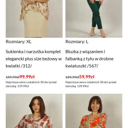
Rozmiary:
XL
Rozmiary:
L
Sukienka i narzutka komplet
Bluzka z wiązaniem i
elegancki plus size beżowy w
falbanką z tyłu w drobne
kwiatki /312/
kwiatuszki /567/
Pierwotna
Aktualna
Pierwotna
Aktualna
99,99
zł
59,99
zł
159,99
zł
139,99
zł
Najniższa cena z ostatnich 30 dni przed
Najniższa cena z ostatnich 30 dni przed
cena
cena
cena
cena
obniżką: 159.99zł
obniżką: 139.99zł
wynosiła:
wynosi:
wynosiła:
wynosi:
159,99zł.
99,99zł.
139,99zł.
59,99zł.