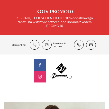
KOD: PROMO10
ZERKNIJ, CO JEST DLA CIEBIE! 10% dodatkowego
rabatu na wszystkie przecenione ubrania z kodem
PROMO10
Zamówienia
Sklep online:
hurtowe: