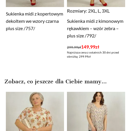
Rozmiary:
2XL, L, 3XL
Sukienka midi z kopertowym
dekoltem we wzory czarna
Sukienka midi z kimonowym
plus size /757/
rękawkiem – wzór zebra –
plus size /792/
Pierwotna
Aktualna
149,99
zł
299,99
zł
Najniższa cena z ostatnich 30 dni przed
cena
cena
obniżką: 299.99zł
wynosiła:
wynosi:
299,99zł.
149,99zł.
Zobacz, co jeszcze dla Ciebie mamy...