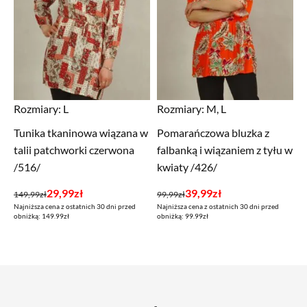
Rozmiary:
L
Rozmiary:
M, L
Tunika tkaninowa wiązana w
Pomarańczowa bluzka z
talii patchworki czerwona
falbanką i wiązaniem z tyłu w
/516/
kwiaty /426/
Pierwotna
Aktualna
Pierwotna
Aktualna
29,99
zł
39,99
zł
149,99
zł
99,99
zł
Najniższa cena z ostatnich 30 dni przed
Najniższa cena z ostatnich 30 dni przed
cena
cena
cena
cena
obniżką: 149.99zł
obniżką: 99.99zł
wynosiła:
wynosi:
wynosiła:
wynosi:
149,99zł.
29,99zł.
99,99zł.
39,99zł.