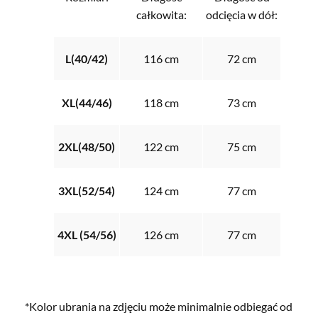
całkowita:
odcięcia w dół:
L(40/42)
116 cm
72 cm
XL(44/46)
118 cm
73 cm
2XL(48/50)
122 cm
75 cm
3XL(52/54)
124 cm
77 cm
4XL (54/56)
126 cm
77 cm
*Kolor ubrania na zdjęciu może minimalnie odbiegać od