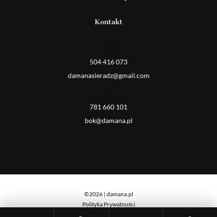
Kontakt
Detal
504 416 073
damanasieradz@gmail.com
Hurt
781 660 101
bok@damana.pl
©2026 | damana.pl
Polityka Prywatności
Cookies