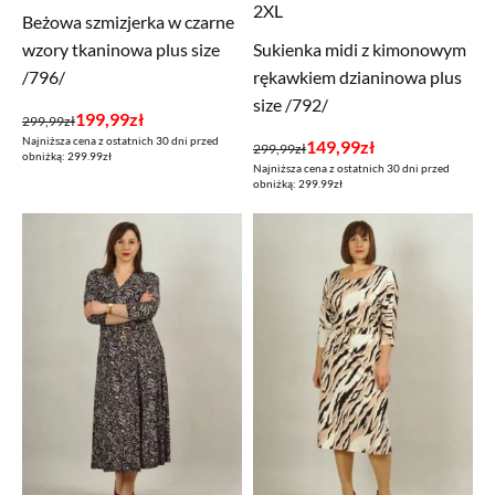
2XL
Beżowa szmizjerka w czarne
wzory tkaninowa plus size
Sukienka midi z kimonowym
/796/
rękawkiem dzianinowa plus
size /792/
Pierwotna
Aktualna
199,99
zł
299,99
zł
Najniższa cena z ostatnich 30 dni przed
cena
cena
Pierwotna
Aktualna
149,99
zł
299,99
zł
obniżką: 299.99zł
Najniższa cena z ostatnich 30 dni przed
wynosiła:
wynosi:
cena
cena
obniżką: 299.99zł
299,99zł.
199,99zł.
wynosiła:
wynosi:
299,99zł.
149,99zł.