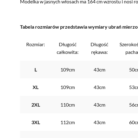
Modelka w jasnych włosach ma 164 cm wzrostu i nosi ro
Tabela rozmiarów przedstawia wymiary ubrań mierzony
Rozmiar:
Długość
Długość
Szeroko
całkowita:
rękawa:
pacha
L
109cm
43cm
50c
XL
109cm
43cm
53c
2XL
110cm
43cm
56c
3XL
112cm
43cm
60c