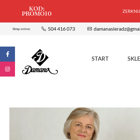
KOD:
ZERKNIJ,
PROMO10
504 416 073
damanasieradz@gmai
Sklep online:
START
SKL