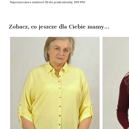
Najniższa cena z ostatnich 30 dni przed obniżką: 349.99zł
cena
cena
wynosiła:
wynosi:
349,99zł.
179,99zł.
Zobacz, co jeszcze dla Ciebie mamy...