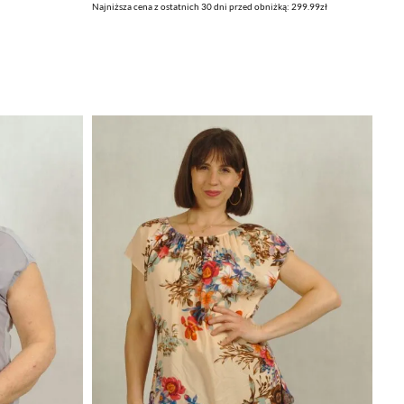
Najniższa cena z ostatnich 30 dni przed obniżką: 299.99zł
cena
cena
wynosiła:
wynosi:
299,99zł.
249,99zł.