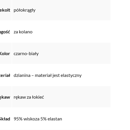
ekolt
półokrągły
ugość
za kolano
Kolor
czarno-biały
eriał
dzianina – materiał jest elastyczny
ękaw
rękaw za łokieć
Skład
95% wiskoza 5% elastan