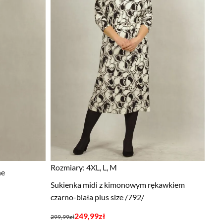
Rozmiary:
4XL, L, M
ne
Sukienka midi z kimonowym rękawkiem
czarno-biała plus size /792/
Pierwotna
Aktualna
249,99
zł
299,99
zł