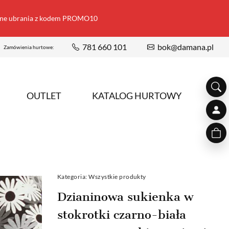
ione ubrania z kodem PROMO10
781 660 101
bok@damana.pl
Zamówienia hurtowe:
OUTLET
KATALOG HURTOWY
Kategoria:
Wszystkie produkty
Dzianinowa sukienka w
stokrotki czarno-biała