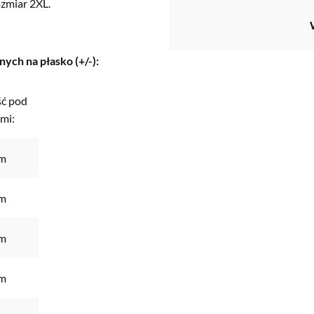
zmiar 2XL.
ch na płasko (+/-):
ść pod
mi:
m
m
m
m