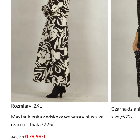
Rozmiary:
2XL
Czarna dzian
Maxi sukienka z wiskozy we wzory plus size
size /572/
czarno – biała /725/
Pierwotna
Aktualna
179,99
zł
349,99
zł