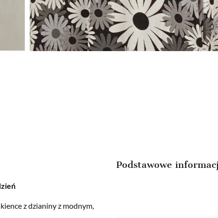
Podstawowe informac
dzień
ukience z dzianiny z modnym,