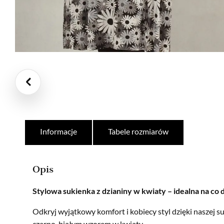
Informacje
Tabele rozmiarów
Opis
Stylowa sukienka z dzianiny w kwiaty – idealna na co 
Odkryj wyjątkowy komfort i kobiecy styl dzięki naszej s
czarno-białym wzorem w kwiaty.