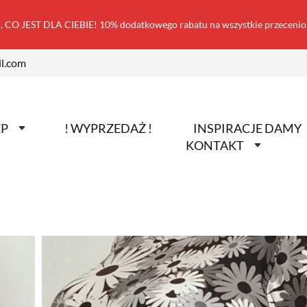
 CO JEST DLA CIEBIE! 10% dodatkowego rabatu na wszystkie przecen
l.com
EP
! WYPRZEDAŻ !
INSPIRACJE DAMY
KONTAKT