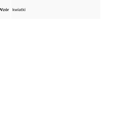
Wzór
kwiatki