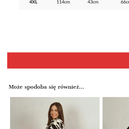
4XL
114cm
43cm
66c
Może spodoba się również…