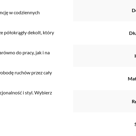
D
ancję w codziennych
że półokrągły dekolt, który
Dł
arówno do pracy, jak i na
wobodę ruchów przez cały
Mat
cjonalność i styl. Wybierz
R