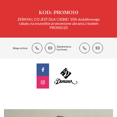
KOD: PROMO10
ZERKNIJ, CO JEST DLA CIEBIE! 10% dodatkowego
rabatu na wszystkie przecenione ubrania z kodem
PROMO10
Zamówienia
Sklep online:
hurtowe: