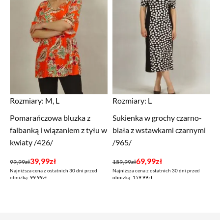
Rozmiary:
M, L
Rozmiary:
L
Pomarańczowa bluzka z
Sukienka w grochy czarno-
falbanką i wiązaniem z tyłu w
biała z wstawkami czarnymi
kwiaty /426/
/965/
Pierwotna
Aktualna
Pierwotna
Aktualna
39,99
zł
69,99
zł
99,99
zł
159,99
zł
Najniższa cena z ostatnich 30 dni przed
Najniższa cena z ostatnich 30 dni przed
cena
cena
cena
cena
obniżką: 99.99zł
obniżką: 159.99zł
wynosiła:
wynosi:
wynosiła:
wynosi:
99,99zł.
39,99zł.
159,99zł.
69,99zł.