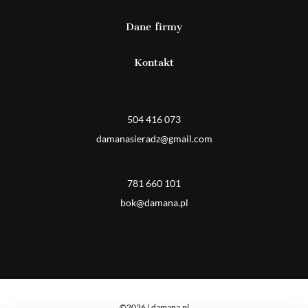
Dane firmy
Kontakt
Detal
504 416 073
damanasieradz@gmail.com
Hurt
781 660 101
bok@damana.pl
©2026 | damana.pl