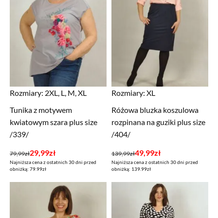
Rozmiary:
2XL, L, M, XL
Rozmiary:
XL
Tunika z motywem
Różowa bluzka koszulowa
kwiatowym szara plus size
rozpinana na guziki plus size
/339/
/404/
Pierwotna
Aktualna
Pierwotna
Aktualna
29,99
zł
49,99
zł
79,99
zł
139,99
zł
Najniższa cena z ostatnich 30 dni przed
Najniższa cena z ostatnich 30 dni przed
cena
cena
cena
cena
obniżką: 79.99zł
obniżką: 139.99zł
wynosiła:
wynosi:
wynosiła:
wynosi:
79,99zł.
29,99zł.
139,99zł.
49,99zł.