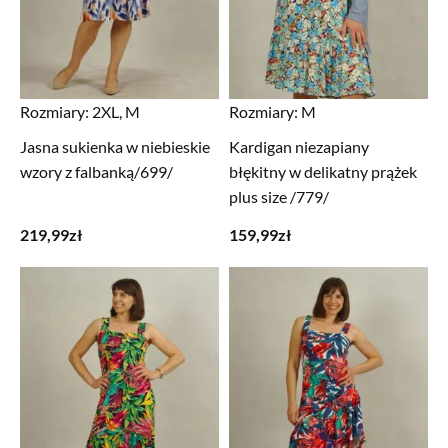
Rozmiary:
2XL, M
Rozmiary:
M
Jasna sukienka w niebieskie
Kardigan niezapiany
wzory z falbanką/699/
błękitny w delikatny prążek
plus size /779/
219,99
zł
159,99
zł